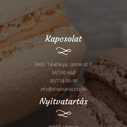
Kapcsolat
2800, Tatabánya, Jázmin út 7.
34/330-662
30/714-90-90
info@stopcukraszda.hu
Nyitvatartás
Hétfő: szünnap