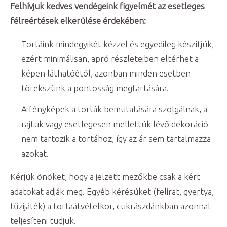
Felhívjuk kedves vendégeink figyelmét az esetleges
félreértések elkerülése érdekében:
Tortáink mindegyikét kézzel és egyedileg készítjük,
ezért minimálisan, apró részleteiben eltérhet a
képen láthatóétól, azonban minden esetben
törekszünk a pontosság megtartására.
A fényképek a torták bemutatására szolgálnak, a
rajtuk vagy esetlegesen mellettük lévő dekoráció
nem tartozik a tortához, így az ár sem tartalmazza
azokat.
Kérjük önöket, hogy a jelzett mezőkbe csak a kért
adatokat adják meg. Egyéb kérésüket (felirat, gyertya,
tűzijáték) a tortaátvételkor, cukrászdánkban azonnal
teljesíteni tudjuk.