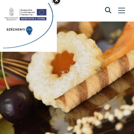
Baba Minnie
torta
Home
/
Baba Minnie torta