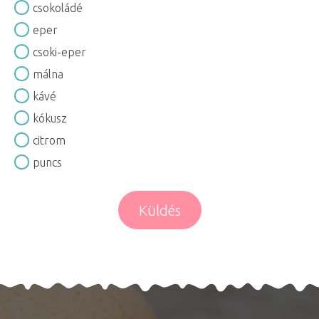
csokoládé
eper
csoki-eper
málna
kávé
kókusz
citrom
puncs
Küldés