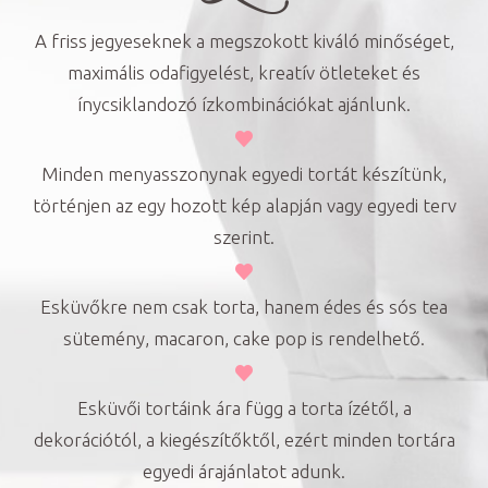
A friss jegyeseknek a megszokott kiváló minőséget,
maximális odafigyelést, kreatív ötleteket és
ínycsiklandozó ízkombinációkat ajánlunk.
Minden menyasszonynak egyedi tortát készítünk,
történjen az egy hozott kép alapján vagy egyedi terv
szerint.
Esküvőkre nem csak torta, hanem édes és sós tea
sütemény, macaron, cake pop is rendelhető.
Esküvői tortáink ára függ a torta ízétől, a
dekorációtól, a kiegészítőktől, ezért minden tortára
egyedi árajánlatot adunk.