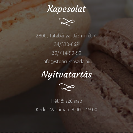
Kapcsolat
2800, Tatabánya, Jázmin út 7.
34/330-662
30/714-90-90
info@stopcukraszda.hu
Nyitvatartás
Hétfő: szünnap
Kedd– Vasárnap: 8:00 – 19:00