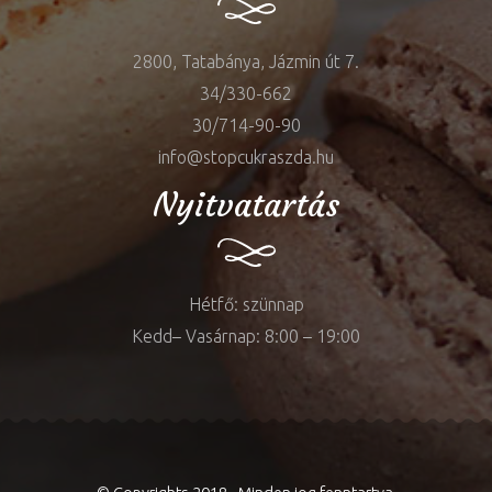
2800, Tatabánya, Jázmin út 7.
34/330-662
30/714-90-90
info@stopcukraszda.hu
Nyitvatartás
Hétfő: szünnap
Kedd– Vasárnap: 8:00 – 19:00