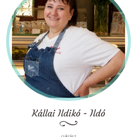
Kállai Ildikó - Ildó
cukrász