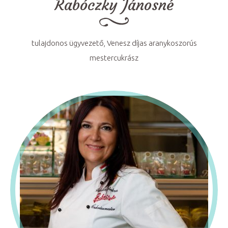
Rabóczky Jánosné
tulajdonos ügyvezető, Venesz díjas aranykoszorús
mestercukrász