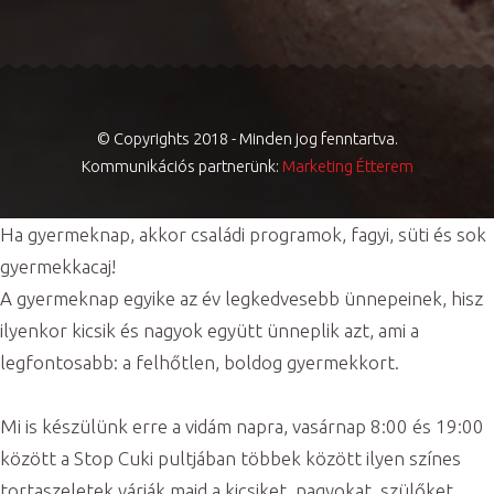
© Copyrights 2018 - Minden jog fenntartva.
Kommunikációs partnerünk:
Marketing Étterem
Ha gyermeknap, akkor családi programok, fagyi, süti és sok
gyermekkacaj!
A gyermeknap egyike az év legkedvesebb ünnepeinek, hisz
ilyenkor kicsik és nagyok együtt ünneplik azt, ami a
legfontosabb: a felhőtlen, boldog gyermekkort.
Mi is készülünk erre a vidám napra, vasárnap 8:00 és 19:00
között a Stop Cuki pultjában többek között ilyen színes
tortaszeletek várják majd a kicsiket, nagyokat, szülőket,