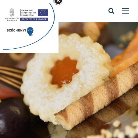
Édes, színes
finomságok
gyermek napra
Home
/
Édes, színes finomságok gyermek napra