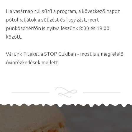
Ha vasárnap túl sűrű a program, a következő napon
pótolhatjátok a sütizést és fagyizást, mert
pünkösdhétfőn is nyitva leszünk 8:00 és 19:00
között.
Várunk Titeket a STOP Cukiban - most is a megfelelő
óvintézkedések mellett.