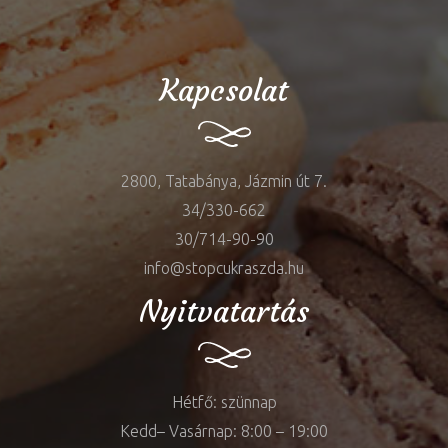
Kapcsolat
2800, Tatabánya, Jázmin út 7.
34/330-662
30/714-90-90
info@stopcukraszda.hu
Nyitvatartás
Hétfő: szünnap
Kedd– Vasárnap: 8:00 – 19:00