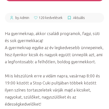
by Admin
120 kedvelések
Aktuális
Ha gyermeknap, akkor családi programok, fagyi, süti
és sok gyermekkacaj!
A gyermeknap egyike az év legkedvesebb ünnepeinek,
hisz ilyenkor kicsik és nagyok együtt ünneplik azt, ami
a legfontosabb: a felhőtlen, boldog gyermekkort.
Mi is készülünk erre a vidám napra, vasárnap 8:00 és
19:00 között a Stop Cuki pultjában többek között
ilyen színes tortaszeletek várják majd a kicsiket,
nagyokat, szülőket, nagyszülőket és az
édességkedvelőket!