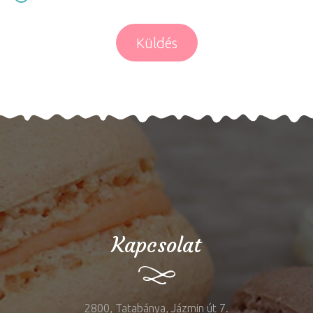
Küldés
Kapcsolat
2800, Tatabánya, Jázmin út 7.