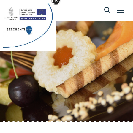
Extra karamellás
Home
/
Extra karamellás