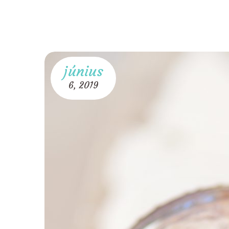
június
6,
2019