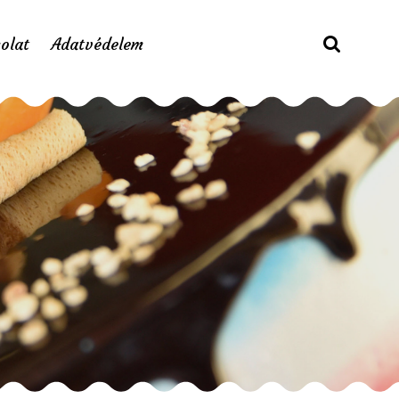
olat
Adatvédelem
eperből