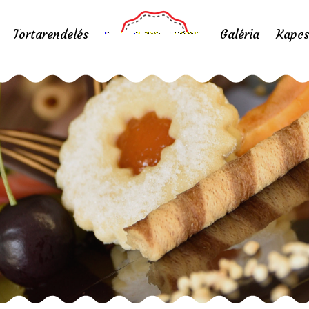
Tortarendelés
Galéria
Kapcs
eper lekvár magyar 
Home
/
Friss eper lekvár magyar eperből