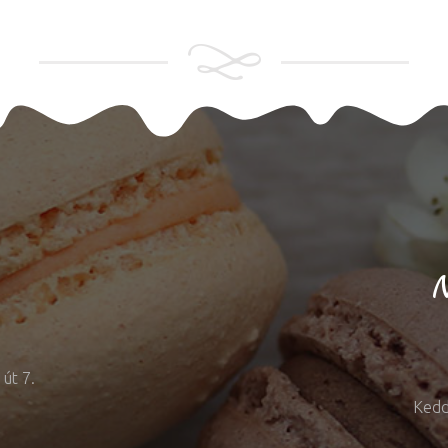
N
út 7.
Kedd