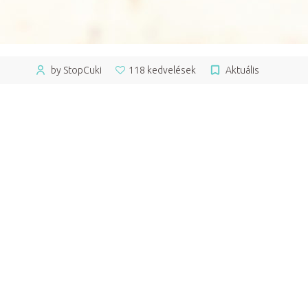
by StopCuki
118 kedvelések
Aktuális