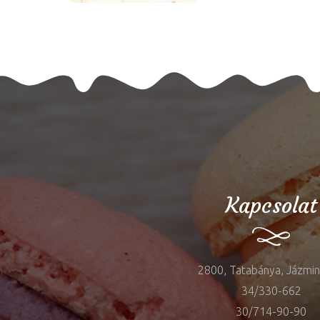
Kapcsolat
2800, Tatabánya, Jázmin 
34/330-662
30/714-90-90