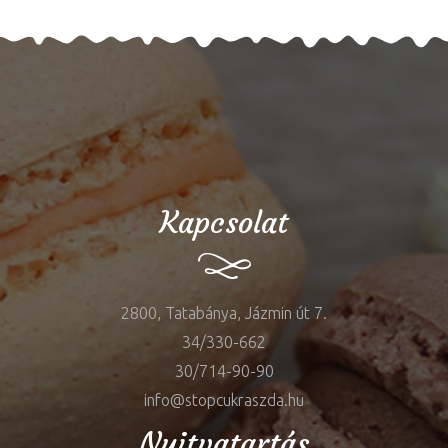
Kapcsolat
2800, Tatabánya, Jázmin út 7.
34/330-662
30/714-90-90
info@stopcukraszda.hu
Nyitvatartás