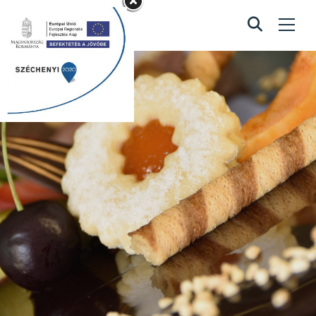
Happy Birthday
torta
Home
/
Happy Birthday torta