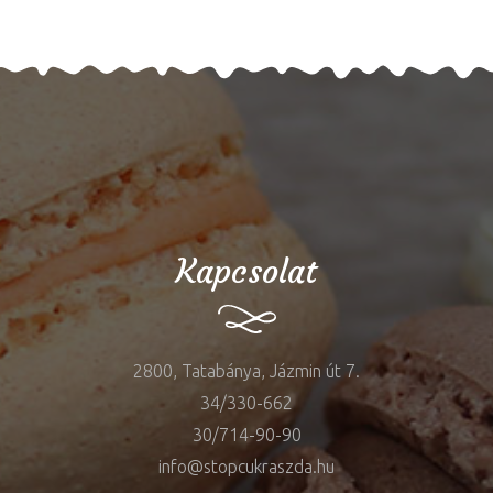
Kapcsolat
2800, Tatabánya, Jázmin út 7.
34/330-662
30/714-90-90
info@stopcukraszda.hu