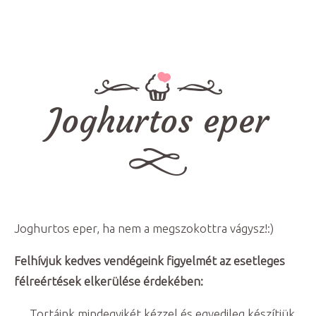
Joghurtos eper
Joghurtos eper, ha nem a megszokottra vágysz!:)
Felhívjuk kedves vendégeink figyelmét az esetleges
félreértések elkerülése érdekében:
Tortáink mindegyikét kézzel és egyedileg készítjük,