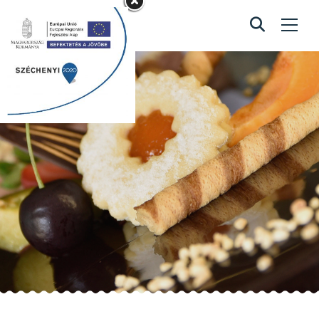
Joghurtos eper
Home
/
Joghurtos eper