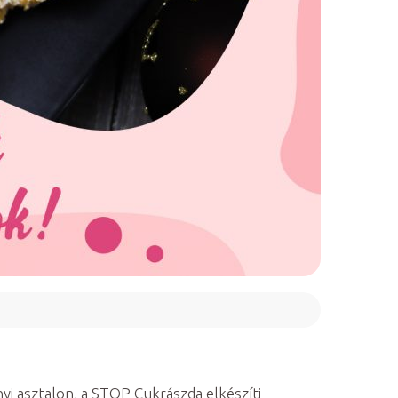
yi asztalon, a STOP Cukrászda elkészíti