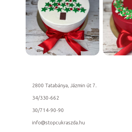
2800 Tatabánya, Jázmin út 7.
34/330-662
30/714-90-90
info@stopcukraszda.hu