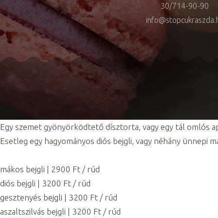
30/714-90-90
info@stopcukraszda.
Egy szemet gyönyörködtető dísztorta, vagy egy tál omlós 
Esetleg egy hagyományos diós bejgli, vagy néhány ünnepi ma
mákos bejgli | 2900 Ft / rúd
diós bejgli | 3200 Ft / rúd
gesztenyés bejgli | 3200 Ft / rúd
aszaltszilvás bejgli | 3200 Ft / rúd