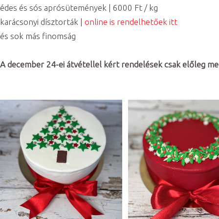
édes és sós aprósütemények | 6000 Ft / kg
karácsonyi dísztorták |
online is rendelhetőek itt
és sok más finomság
A december 24-ei átvétellel kért rendelések csak előleg m