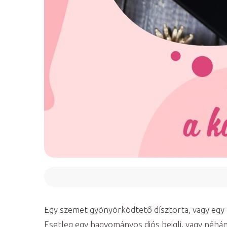
Egy szemet gyönyörködtető dísztorta, vagy egy
Esetleg egy hagyományos diós bejgli, vagy néhán