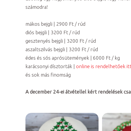
számodra!
mákos bejgli | 2900 Ft / rúd
diós bejgli | 3200 Ft / rúd
gesztenyés bejgli | 3200 Ft / rúd
aszaltszilvás bejgli | 3200 Ft / rúd
édes és sós aprósütemények | 6000 Ft / kg
karácsonyi dísztorták |
online is rendelhetőek it
és sok más finomság
A december 24-ei átvétellel kért rendelések cs