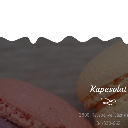
Kapcsolat
2800, Tatabánya, Jázmin 
34/330-662