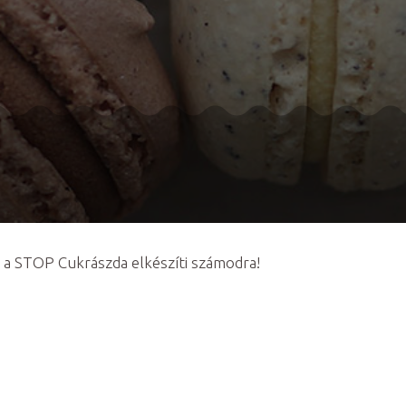
, a STOP Cukrászda elkészíti számodra!