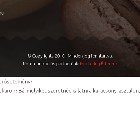
hu
© Copyrights 2018 - Minden jog fenntartva.
Kommunikációs partnerünk:
Marketing Étterem
aprósütemény?
karon? Bármelyiket szeretnéd is látni a karácsonyi asztalon