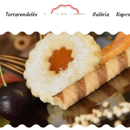
Tortarendelés
Galéria
Kapcs
ejgli, sütemény és 
Home
/
Karácsonyi bejgli, sütemény és tortarendelés