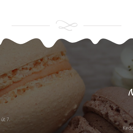
N
út 7.
Kedd