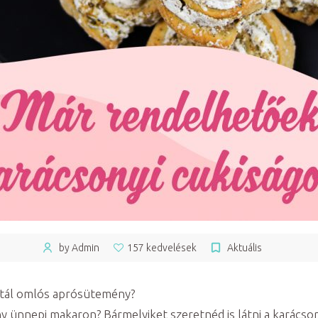
by Admin
157 kedvelések
Aktuális
 tál omlós aprósütemény?
y ünnepi makaron? Bármelyiket szeretnéd is látni a karácson