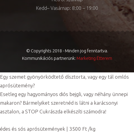
Kedd– Vasárnap: 8:00 – 19:00
© Copyrights 2018 - Minden jog fenntartva.
Kommunikációs partnerünk:
Marketing Étterem
Egy szemet gyönyörködtető dísztorta, vagy egy tál omlós
aprósütemény?
Esetleg egy hagyományos diós bejgli, vagy néhány ünnepi
makaron? Bármelyiket szeretnéd is látni a karácsonyi
asztalon, a STOP Cukrászda elkészíti számodra!
édes és sós aprósütemények | 3500 Ft /kg