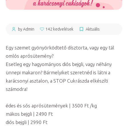
by Admin
142 kedvelések
Aktuális
Egy szemet gyönyörködtető dísztorta, vagy egy tál
omlós aprósütemény?
Esetleg egy hagyományos diós bejgli, vagy néhány
ünnepi makaron? Bármelyiket szeretnéd is látni a
karácsonyi asztalon, a STOP Cukrászda elkészíti
számodra!
édes és sós aprósütemények | 3500 Ft /kg
mákos bejgli | 2490 Ft
diós bejgli | 2990 Ft