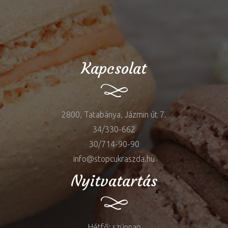
Kapcsolat
2800, Tatabánya, Jázmin út 7.
34/330-662
30/714-90-90
info@stopcukraszda.hu
Nyitvatartás
Hétfő: szünnap