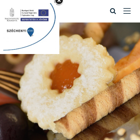
Karácsonyi bejgli,
sütemény és
tortarendelés
Home
/
Karácsonyi bejgli, sütemény és
tortarendelés