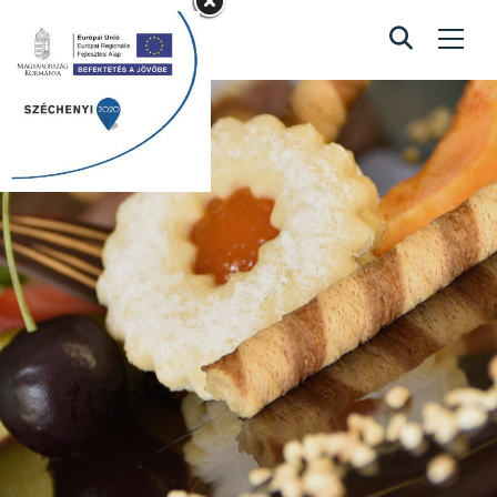
Keksztekercs
torta
Home
/
Keksztekercs torta