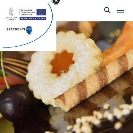
Kis méretű I Love
You torta
Home
/
Kis méretű I Love You torta