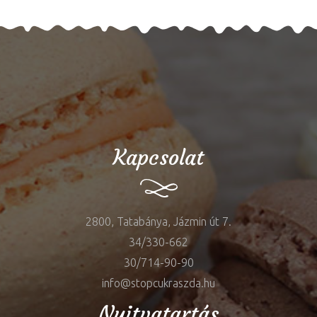
Kapcsolat
2800, Tatabánya, Jázmin út 7.
34/330-662
30/714-90-90
info@stopcukraszda.hu
Nyitvatartás