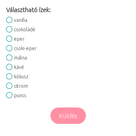
Választható ízek:
vanília
csokoládé
eper
csoki-eper
málna
kávé
kókusz
citrom
puncs
Küldés