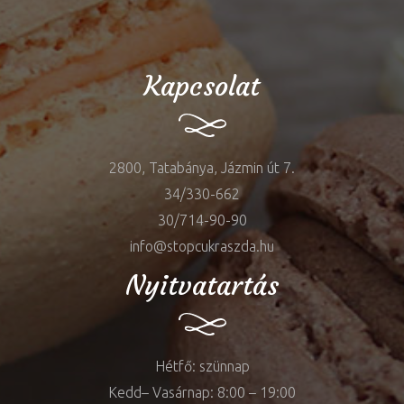
Kapcsolat
2800, Tatabánya, Jázmin út 7.
34/330-662
30/714-90-90
info@stopcukraszda.hu
Nyitvatartás
Hétfő: szünnap
Kedd– Vasárnap: 8:00 – 19:00