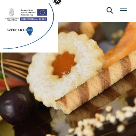
Közepes méretű
kirsch torta
Home
/
Közepes méretű kirsch torta