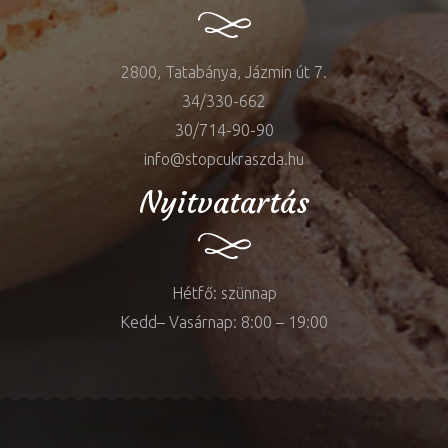
2800, Tatabánya, Jázmin út 7.
34/330-662
30/714-90-90
info@stopcukraszda.hu
Nyitvatartás
Hétfő: szünnap
Kedd– Vasárnap: 8:00 – 19:00