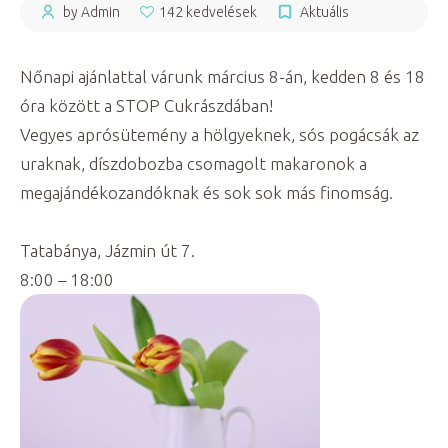
by Admin
142 kedvelések
Aktuális
Nőnapi ajánlattal várunk március 8-án, kedden 8 és 18
óra között a STOP Cukrászdában!
Vegyes aprósütemény a hölgyeknek, sós pogácsák az
uraknak, díszdobozba csomagolt makaronok a
megajándékozandóknak és sok sok más finomság.
Tatabánya, Jázmin út 7.
8:00 – 18:00