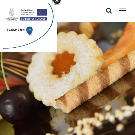
Legjobbat a
legjobbaknak
Home
/
Legjobbat a legjobbaknak