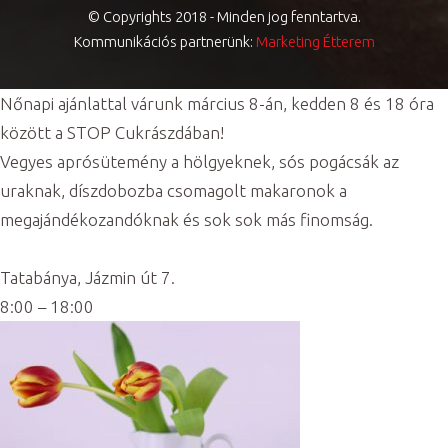
© Copyrights 2018 - Minden jog fenntartva.
Kommunikációs partnerünk:
Marketing Étterem
Nőnapi ajánlattal várunk március 8-án, kedden 8 és 18 óra
között a STOP Cukrászdában!
Vegyes aprósütemény a hölgyeknek, sós pogácsák az
uraknak, díszdobozba csomagolt makaronok a
megajándékozandóknak és sok sok más finomság.
Tatabánya, Jázmin út 7.
8:00 – 18:00