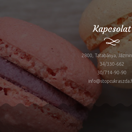
Kapcsolat
2800, Tatabánya, Jázmin 
34/330-662
30/714-90-90
info@stopcukraszda.