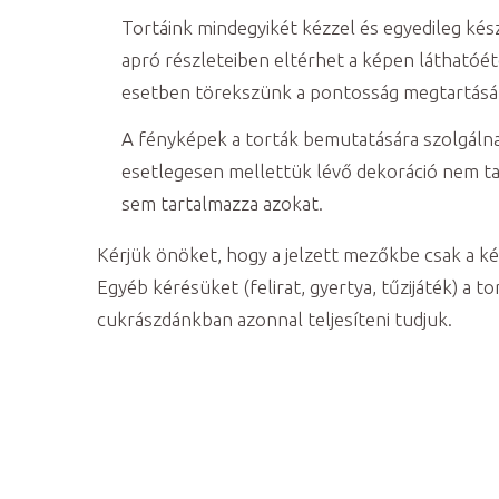
Tortáink mindegyikét kézzel és egyedileg kész
apró részleteiben eltérhet a képen láthatóé
esetben törekszünk a pontosság megtartásá
A fényképek a torták bemutatására szolgálnak
esetlegesen mellettük lévő dekoráció nem tar
sem tartalmazza azokat.
Kérjük önöket, hogy a jelzett mezőkbe csak a ké
Egyéb kérésüket (felirat, gyertya, tűzijáték) a to
cukrászdánkban azonnal teljesíteni tudjuk.