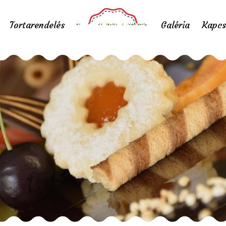
Tortarendelés
Galéria
Kapcs
Lime macaron tort
Home
/
Lime macaron torta