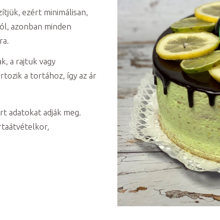
ítjük, ezért minimálisan,
tól, azonban minden
ra.
, a rajtuk vagy
tozik a tortához, így az ár
rt adatokat adják meg.
rtaátvételkor,