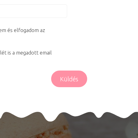
em és elfogadom az
lét is a megadott email
Küldés