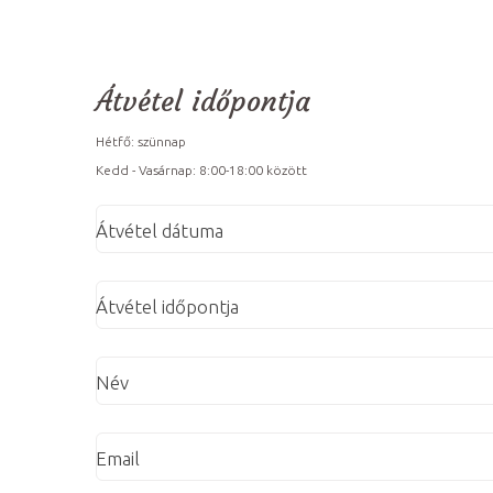
Átvétel időpontja
Hétfő: szünnap
Kedd - Vasárnap: 8:00-18:00 között
Átvétel dátuma
Átvétel időpontja
Név
Email