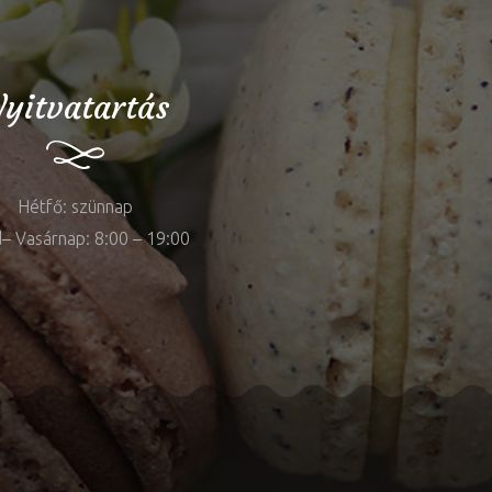
yitvatartás
Hétfő: szünnap
– Vasárnap: 8:00 – 19:00