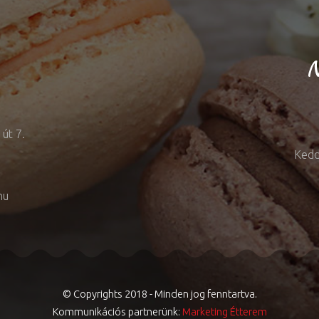
N
út 7.
Kedd
hu
© Copyrights 2018 - Minden jog fenntartva.
Kommunikációs partnerünk:
Marketing Étterem