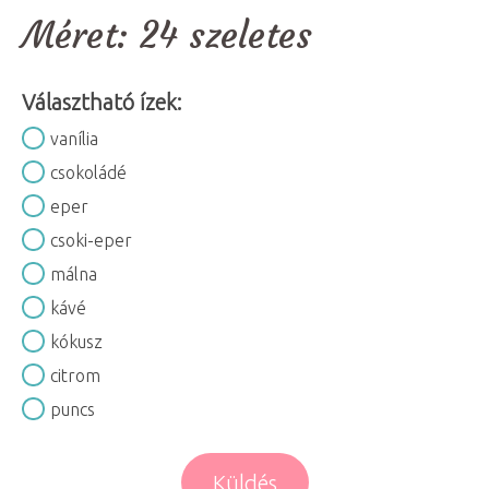
Méret:
24 szeletes
Választható ízek:
vanília
csokoládé
eper
csoki-eper
málna
kávé
kókusz
citrom
puncs
Küldés