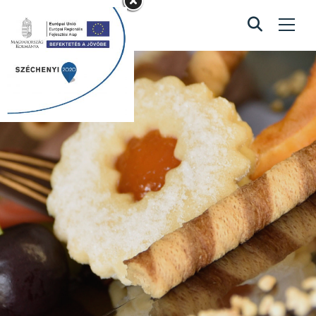
Marcipános
nyitott könyv
torta
Home
/
Marcipános nyitott könyv torta