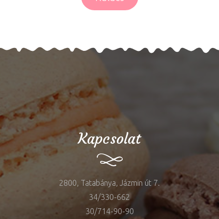
Kapcsolat
2800, Tatabánya, Jázmin út 7.
34/330-662
30/714-90-90