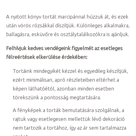
A nyitott könyv tortát marcipánnal húzzuk át, és ezek
után vörös rózsákkal díszítjük. Különleges alkalmakra,
ballagásra, esküvőre és osztálytalálkozókra is ajánljuk.
Felhívjuk kedves vendégeink figyelmét az esetleges
félreértések elkerülése érdekében:
Tortáink mindegyikét kézzel és egyedileg készítjük,
ezért minimálisan, apró részleteiben eltérhet a
képen láthatóétól, azonban minden esetben
törekszünk a pontosság megtartására.
A fényképek a torták bemutatására szolgálnak, a
rajtuk vagy esetlegesen mellettük lévő dekoráció
nem tartozik a tortához, így az ár sem tartalmazza