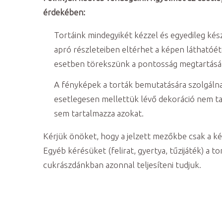
érdekében:
Tortáink mindegyikét kézzel és egyedileg kész
apró részleteiben eltérhet a képen láthatóé
esetben törekszünk a pontosság megtartásá
A fényképek a torták bemutatására szolgálnak
esetlegesen mellettük lévő dekoráció nem tar
sem tartalmazza azokat.
Kérjük önöket, hogy a jelzett mezőkbe csak a ké
Egyéb kérésüket (felirat, gyertya, tűzijáték) a to
cukrászdánkban azonnal teljesíteni tudjuk.