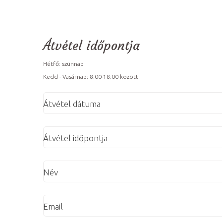
Átvétel időpontja
Hétfő: szünnap
Kedd - Vasárnap: 8:00-18:00 között
Átvétel dátuma
Átvétel időpontja
Név
Email