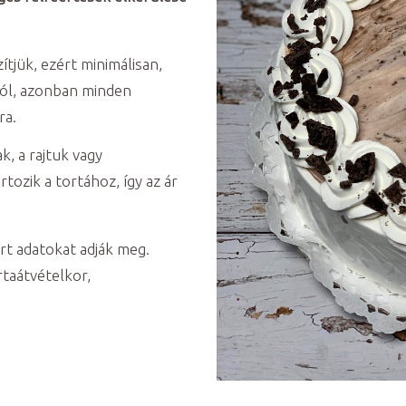
ítjük, ezért minimálisan,
tól, azonban minden
ra.
, a rajtuk vagy
tozik a tortához, így az ár
rt adatokat adják meg.
rtaátvételkor,