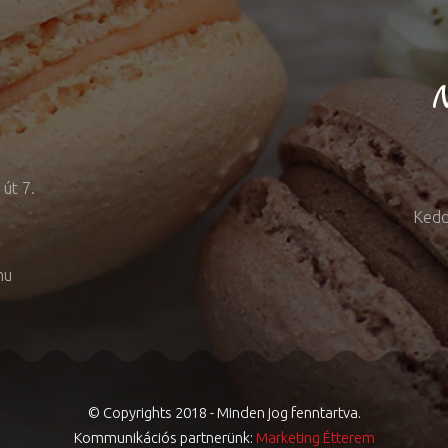
N
út 7.
Kedd
hu
© Copyrights 2018 - Minden jog fenntartva.
Kommunikációs partnerünk:
Marketing Étterem