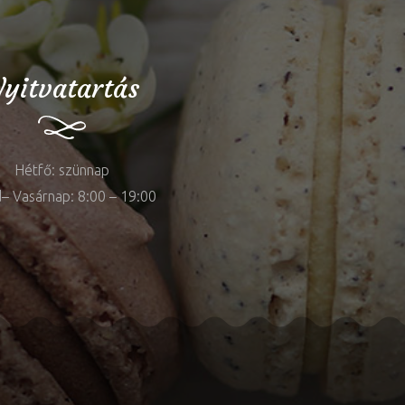
yitvatartás
Hétfő: szünnap
– Vasárnap: 8:00 – 19:00