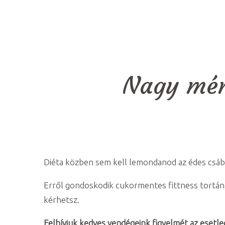
Nagy mére
Diéta közben sem kell lemondanod az édes csábí
Erről gondoskodik cukormentes fittness tortán
kérhetsz.
Felhívjuk kedves vendégeink figyelmét az esetle