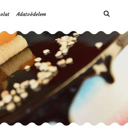
olat
Adatvédelem
ness torta