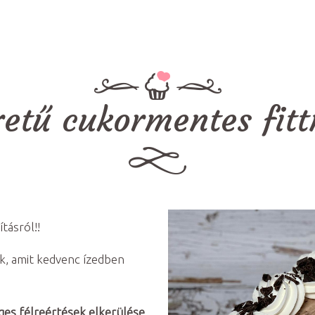
tű cukormentes fitt
tásról!!
k, amit kedvenc ízedben
ges félreértések elkerülése