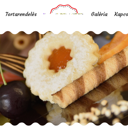
Tortarendelés
Galéria
Kapcs
tű cukormentes fitt
Home
/
Nagy méretű cukormentes fittness torta