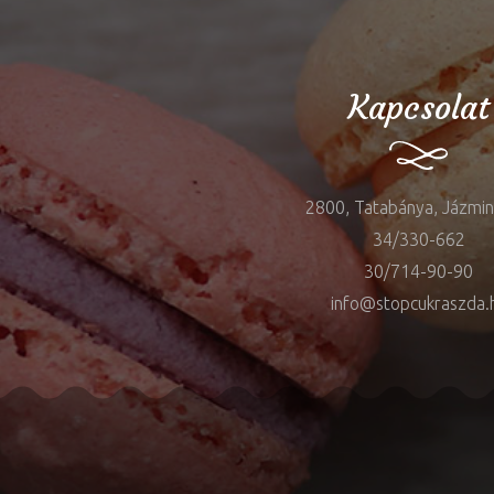
Kapcsolat
2800, Tatabánya, Jázmin 
34/330-662
30/714-90-90
info@stopcukraszda.