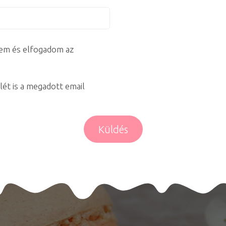
em és elfogadom az
lét is a megadott email
Küldés