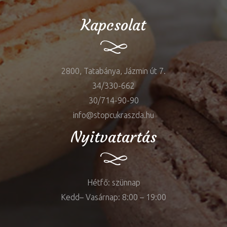
Kapcsolat
2800, Tatabánya, Jázmin út 7.
34/330-662
30/714-90-90
info@stopcukraszda.hu
Nyitvatartás
Hétfő: szünnap
Kedd– Vasárnap: 8:00 – 19:00