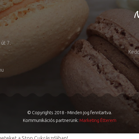
N
út 7.
Kedd
hu
© Copyrights 2018 - Minden jog fenntartva.
Kommunikációs partnerünk:
Marketing Étterem
nneteket a Stop Cukrászdában!