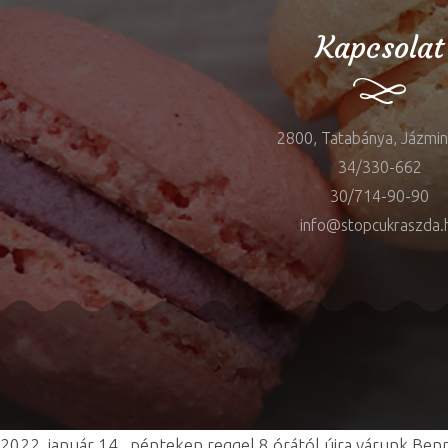
Kapcsolat
2800, Tatabánya, Jázmin 
34/330-662
30/714-90-90
info@stopcukraszda.
2022. január 14., pénteken reggel 8 órától újra várunk Be