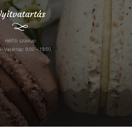
yitvatartás
Hétfő: szünnap
– Vasárnap: 8:00 – 19:00