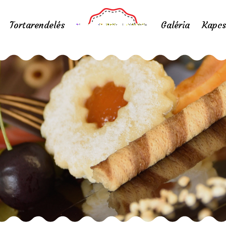
Tortarendelés
Galéria
Kapcs
tás: január 14., pé
Home
/
Nyitás: január 14., péntek