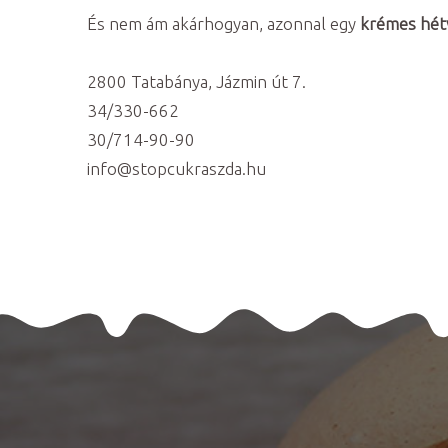
És nem ám akárhogyan, azonnal egy
krémes hét
2800 Tatabánya, Jázmin út 7.
34/330-662
30/714-90-90
info@stopcukraszda.hu