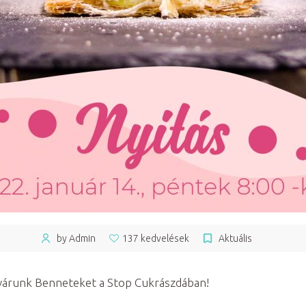
by Admin
137 kedvelések
Aktuális
a várunk Benneteket a Stop Cukrászdában!