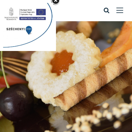
Portfolio with
Filter
Home
/
Portfolio with Filter