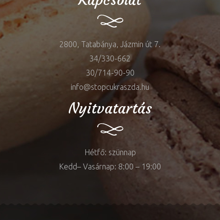
2800, Tatabánya, Jázmin út 7.
34/330-662
30/714-90-90
info@stopcukraszda.hu
Nyitvatartás
Hétfő: szünnap
Kedd– Vasárnap: 8:00 – 19:00