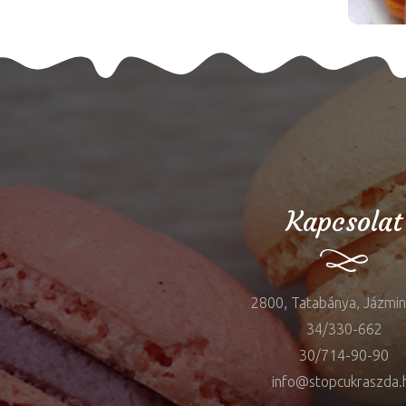
Kapcsolat
2800, Tatabánya, Jázmin 
34/330-662
30/714-90-90
info@stopcukraszda.