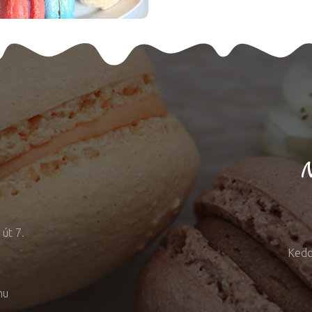
N
út 7.
Kedd
hu