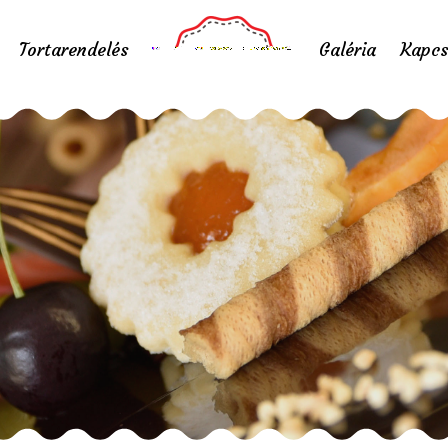
Tortarendelés
Galéria
Kapcs
aron Stop Cukrász
Home
/
Portfolio items
/
Makaron Stop Cukrászda 3