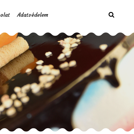
olat
Adatvédelem
da 3