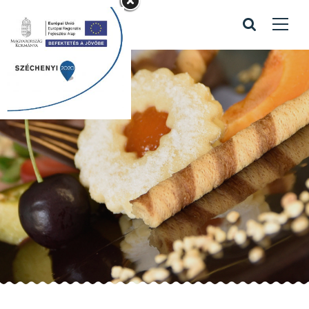
Rabóczky kávé 8
Home
/
Portfolio items
/
Rabóczky kávé 8