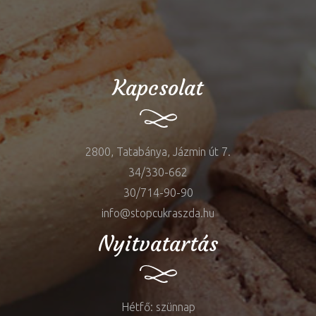
Kapcsolat
2800, Tatabánya, Jázmin út 7.
34/330-662
30/714-90-90
info@stopcukraszda.hu
Nyitvatartás
Hétfő: szünnap