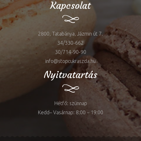
Kapcsolat
2800, Tatabánya, Jázmin út 7.
34/330-662
30/714-90-90
info@stopcukraszda.hu
Nyitvatartás
Hétfő: szünnap
Kedd– Vasárnap: 8:00 – 19:00