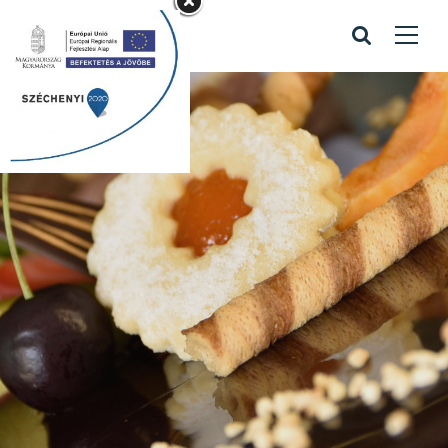
stop cuki
sütemények 01
Home
/
Portfolio items
/
stop cuki sütemények 01