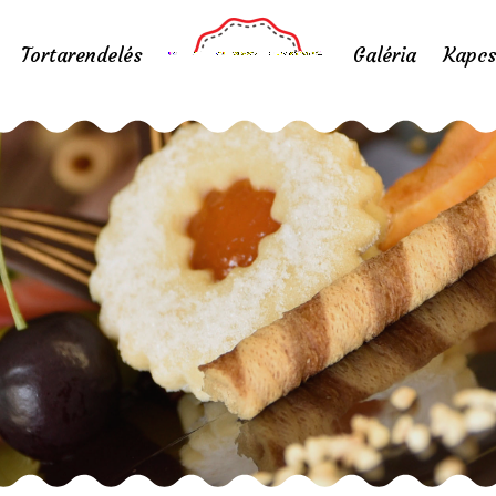
Tortarendelés
Galéria
Kapcs
Stop karácsonyi 11
Home
/
Portfolio items
/
Stop karácsonyi 11