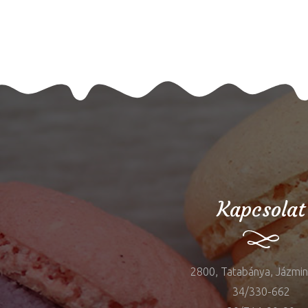
Kapcsolat
2800, Tatabánya, Jázmin 
34/330-662