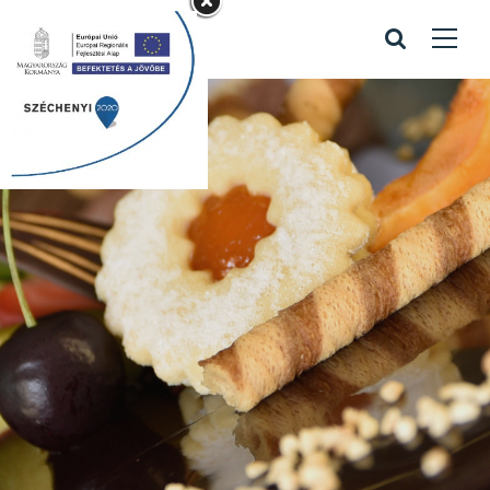
Stop karácsonyi
21
Home
/
Portfolio items
/
Stop karácsonyi 21