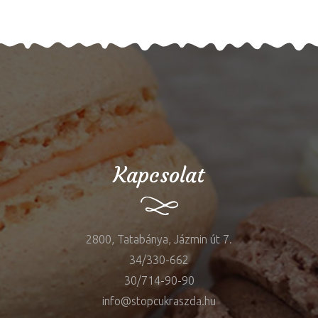
Kapcsolat
2800, Tatabánya, Jázmin út 7.
34/330-662
30/714-90-90
info@stopcukraszda.hu