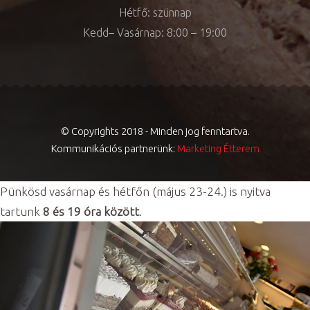
Hétfő: szünnap
Kedd– Vasárnap: 8:00 – 19:00
© Copyrights 2018 - Minden jog fenntartva.
Kommunikációs partnerünk:
Marketing Étterem
Pünkösd vasárnap és hétfőn (május 23-24.) is nyitva
tartunk
8 és 19 óra között
.