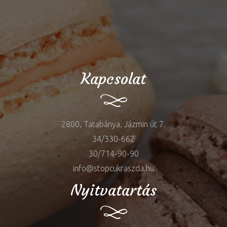
Kapcsolat
2800, Tatabánya, Jázmin út 7.
34/330-662
30/714-90-90
info@stopcukraszda.hu
Nyitvatartás