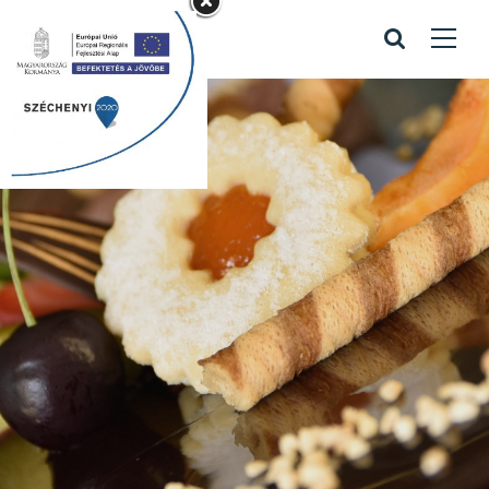
Pünkösdkor is
nyitva tartunk
Home
/
Pünkösdkor is nyitva tartunk