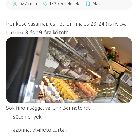
by Admin
132 kedvelések
Aktuális
Pünkösd vasárnap és hétfőn (május 23-24.) is nyitva
tartunk
8 és 19 óra között
.
Sok finomsággal várunk Benneteket:
sütemények
azonnal elvihető torták