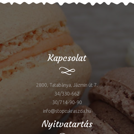
Kapcsolat
2800, Tatabánya, Jázmin út 7.
34/330-662
30/714-90-90
info@stopcukraszda.hu
Nyitvatartás