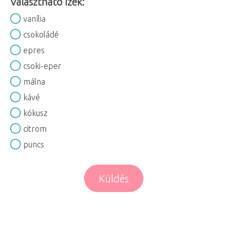
Választható ízek:
vanília
csokoládé
epres
csoki-eper
málna
kávé
kókusz
citrom
puncs
Küldés