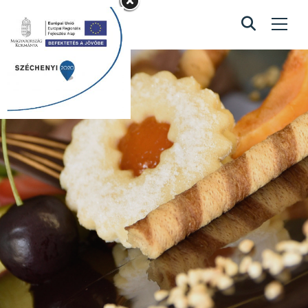
Rózsaszín
cukorkás torta
Home
/
Rózsaszín cukorkás torta