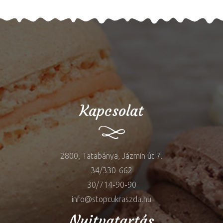
Kapcsolat
2800, Tatabánya, Jázmin út 7.
34/330-662
30/714-90-90
info@stopcukraszda.hu
Nyitvatartás