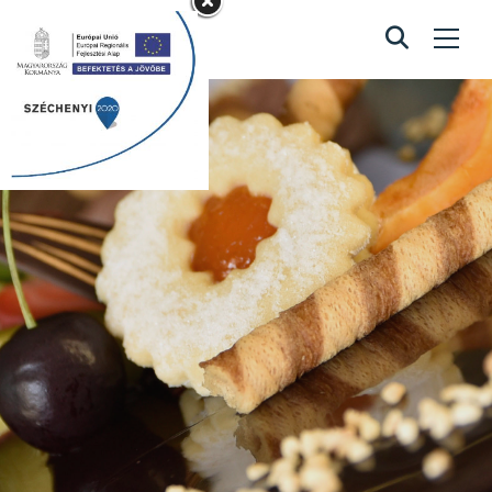
Rózsaszín macis
torta
Home
/
Rózsaszín macis torta