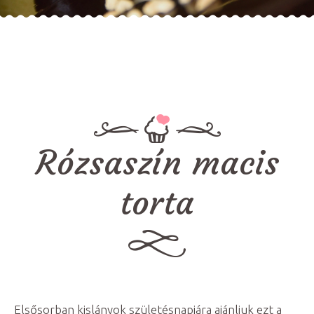
Rózsaszín macis
torta
Elsősorban kislányok születésnapjára ajánljuk ezt a