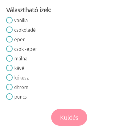
Választható ízek:
vanília
csokoládé
eper
csoki-eper
málna
kávé
kókusz
citrom
puncs
Küldés