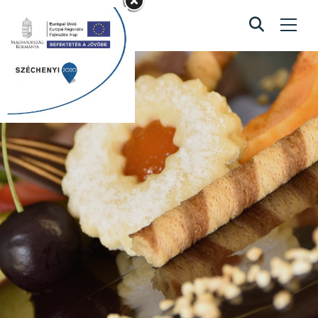
Rózsaszin
szülinapos torta
Home
/
Rózsaszin szülinapos torta