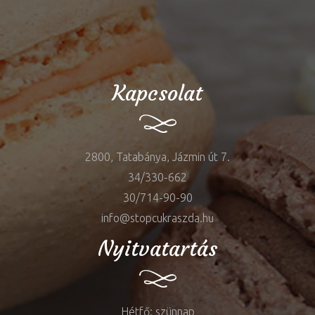
Kapcsolat
2800, Tatabánya, Jázmin út 7.
34/330-662
30/714-90-90
info@stopcukraszda.hu
Nyitvatartás
Hétfő: szünnap