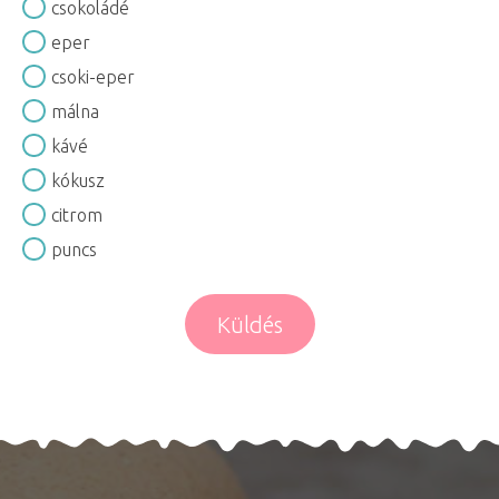
csokoládé
eper
csoki-eper
málna
kávé
kókusz
citrom
puncs
Küldés