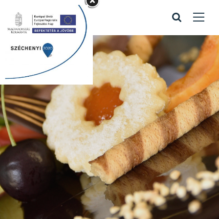
Január 1-10.-ig
zárva tartunk!
Home
/
Január 1-10.-ig zárva tartunk!