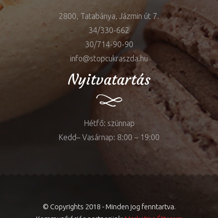
2800, Tatabánya, Jázmin út 7.
34/330-662
30/714-90-90
info@stopcukraszda.hu
Nyitvatartás
Hétfő: szünnap
Kedd– Vasárnap: 8:00 – 19:00
© Copyrights 2018 - Minden jog fenntartva.