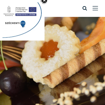
Szilveszteri
cukiságok
Home
/
Szilveszteri cukiságok