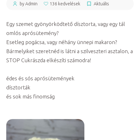
by Admin
136 kedvelések
Aktuális
Egy szemet gyönyörködtető dísztorta, vagy egy tál
omlós aprósütemény?
Esetleg pogácsa, vagy néhány ünnepi makaron?
Bármelyiket szeretnéd is látni a szilveszteri asztalon, a
STOP Cukrászda elkészíti számodra!
édes és sós aprósütemények
dísztorták
és sok más finomság