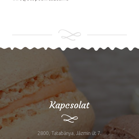
Kapcsolat
2800, Tatabánya, Jázmin út 7.