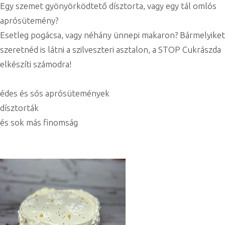
Egy szemet gyönyörködtető dísztorta, vagy egy tál omlós
aprósütemény?
Esetleg pogácsa, vagy néhány ünnepi makaron? Bármelyiket
szeretnéd is látni a szilveszteri asztalon, a STOP Cukrászda
elkészíti számodra!
édes és sós aprósütemények
dísztorták
és sok más finomság