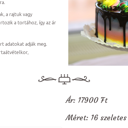
ra.
, a rajtuk vagy
tozik a tortához, így az ár
rt adatokat adják meg.
rtaátvételkor,
Ár:
17900
Ft
Méret:
16 szeletes