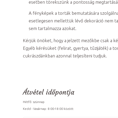
esetben törekszünk a pontosság megtartásá
A fényképek a torták bemutatására szolgálnak
esetlegesen mellettük lévő dekoráció nem tar
sem tartalmazza azokat.
Kérjük önöket, hogy a jelzett mezőkbe csak a ké
Egyéb kérésüket (felirat, gyertya, tűzijáték) a to
cukrászdánkban azonnal teljesíteni tudjuk.
Átvétel időpontja
Hétfő: szünnap
Kedd - Vasárnap: 8:00-18:00 között