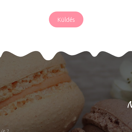
Küldés
N
út 7.