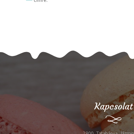
Kapcsolat
2800, Tatabánya, Jázmin 