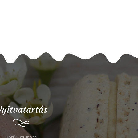
yitvatartás
Hétfő: szünnap