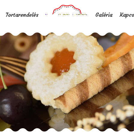
Tortarendelés
Galéria
Kapcs
Szivárvány dísztort
Home
/
Szivárvány dísztorta