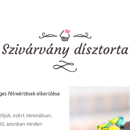
Szivárvány dísztorta
ges félreértések elkerülése
ítjük, ezért minimálisan,
tól, azonban minden