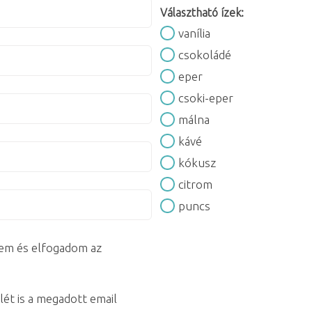
Választható ízek:
vanília
csokoládé
eper
csoki-eper
málna
kávé
kókusz
citrom
puncs
em és elfogadom az
lét is a megadott email