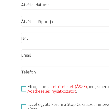
Átvétel dátuma
Átvétel időpontja
Név
Email
Telefon
Elfogadom a
feltételeket (ÁSZF)
, megismert
Adatkezelési nyilatkozatot
.
Ezzel együtt kérem a Stop Cukrászda hírleve
címre.