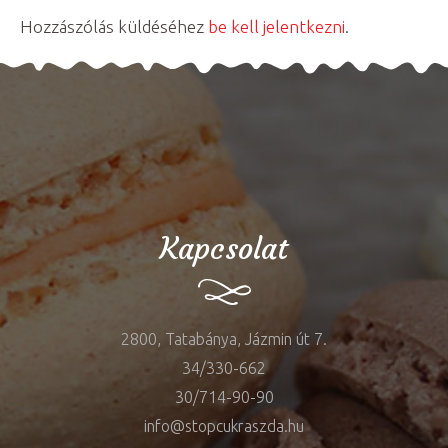
Hozzászólás küldéséhez
be kell jelentkezni
.
Kapcsolat
2800, Tatabánya, Jázmin út 7.
34/330-662
30/714-90-90
info@stopcukraszda.hu