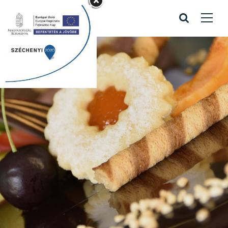
Kapcsolattartó
bejegyzés
Home
/
Kapcsolattartó bejegyzés