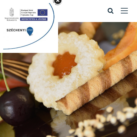
Kapcsolattartó
bejegyzés
Home
/
Kapcsolattartó bejegyzés