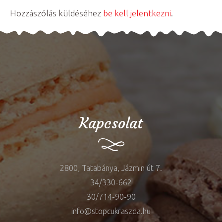
Hozzászólás küldéséhez
be kell jelentkezni
.
Kapcsolat
2800, Tatabánya, Jázmin út 7.
34/330-662
30/714-90-90
info@stopcukraszda.hu