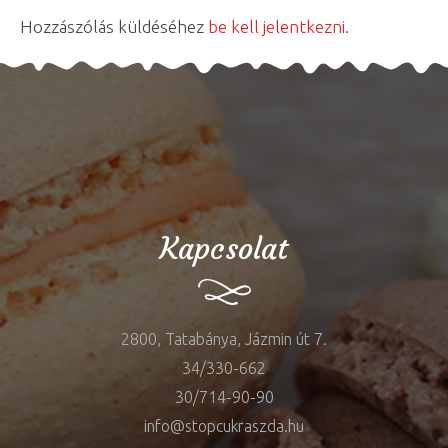
Hozzászólás küldéséhez
be kell jelentkezni
.
Kapcsolat
2800, Tatabánya, Jázmin út 7.
34/330-662
30/714-90-90
info@stopcukraszda.hu