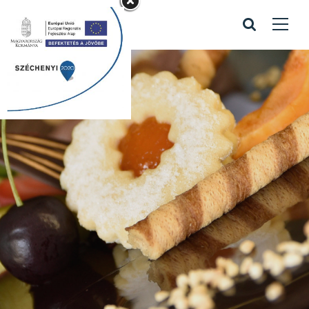
Kapcsolattartó
bejegyzés
Home
/
Kapcsolattartó bejegyzés