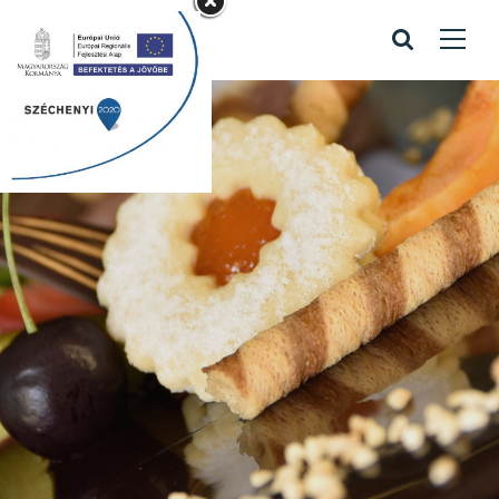
Kapcsolattartó
bejegyzés
Home
/
Kapcsolattartó bejegyzés