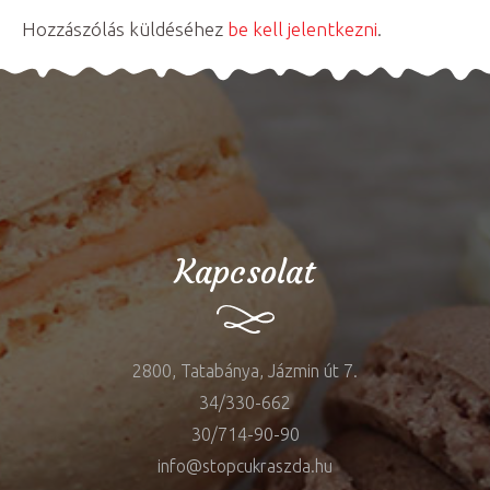
Hozzászólás küldéséhez
be kell jelentkezni
.
Kapcsolat
2800, Tatabánya, Jázmin út 7.
34/330-662
30/714-90-90
info@stopcukraszda.hu