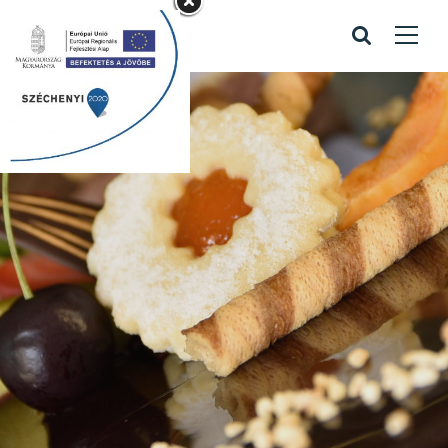
Kapcsolattartó
bejegyzés
Home
/
Kapcsolattartó bejegyzés