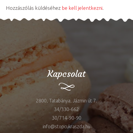
Hozzászólás küldéséhez
be kell jelentkezni
.
Kapcsolat
2800, Tatabánya, Jázmin út 7.
34/330-662
30/714-90-90
info@stopcukraszda.hu