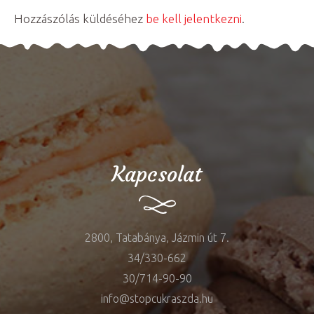
Hozzászólás küldéséhez
be kell jelentkezni
.
Kapcsolat
2800, Tatabánya, Jázmin út 7.
34/330-662
30/714-90-90
info@stopcukraszda.hu