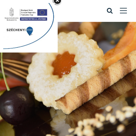
Kapcsolattartó
bejegyzés
Home
/
Kapcsolattartó bejegyzés