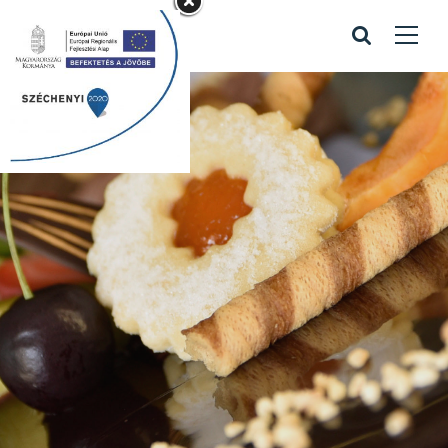
Kapcsolattartó
bejegyzés
Home
/
Kapcsolattartó bejegyzés