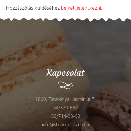
Hozzászólás küldéséhez
be kell jelentkezni
.
Kapcsolat
2800, Tatabánya, Jázmin út 7.
34/330-662
30/714-90-90
info@stopcukraszda.hu