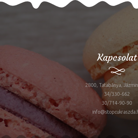
Kapcsolat
2800, Tatabánya, Jázmin 
34/330-662
30/714-90-90
info@stopcukraszda.