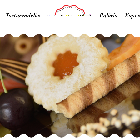
Tortarendelés
Galéria
Kapcs
kék esküvői torta
Home
/
Portfolio items
/
kék esküvői torta