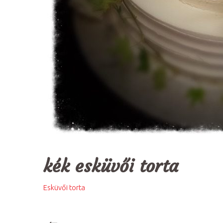
kék esküvői torta
Esküvői torta