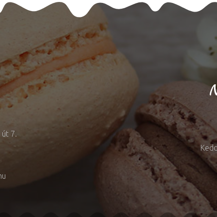
N
út 7.
Kedd
hu