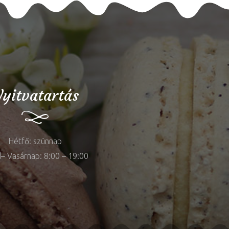
yitvatartás
Hétfő: szünnap
– Vasárnap: 8:00 – 19:00