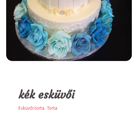
kék esküvői
,
Esküvői torta
Torta