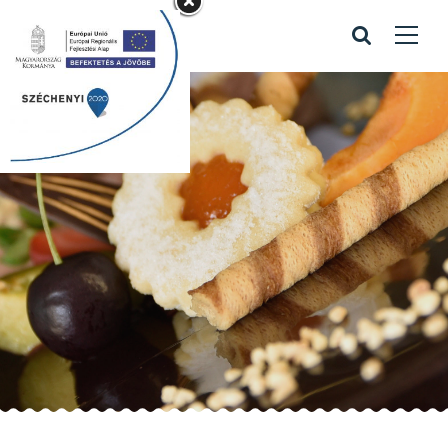
kék esküvői
Home
/
Portfolio items
/
kék esküvői