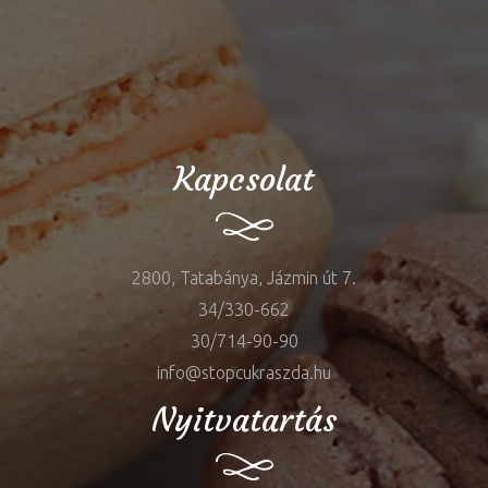
Kapcsolat
2800, Tatabánya, Jázmin út 7.
34/330-662
30/714-90-90
info@stopcukraszda.hu
Nyitvatartás