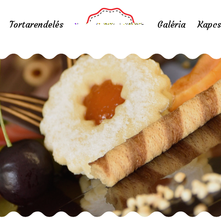
Tortarendelés
Galéria
Kapcs
pogácsa 06
Home
/
Portfolio items
/
pogácsa 06