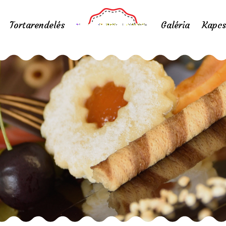
Tortarendelés
Galéria
Kapcs
pogácsa 09
Home
/
Portfolio items
/
pogácsa 09