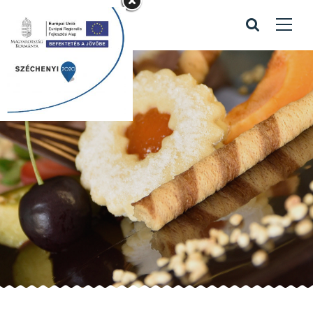
Rabóczky kávé 7
Home
/
Portfolio items
/
Rabóczky kávé 7