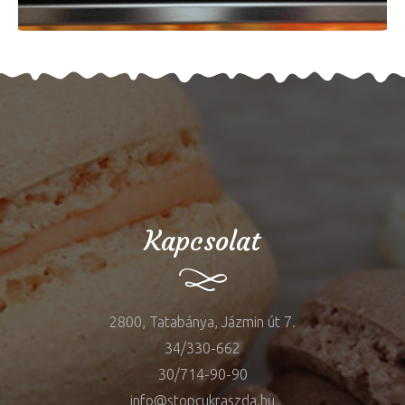
Kapcsolat
2800, Tatabánya, Jázmin út 7.
34/330-662
30/714-90-90
info@stopcukraszda.hu