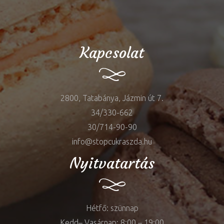
Kapcsolat
2800, Tatabánya, Jázmin út 7.
34/330-662
30/714-90-90
info@stopcukraszda.hu
Nyitvatartás
Hétfő: szünnap
Kedd– Vasárnap: 8:00 – 19:00