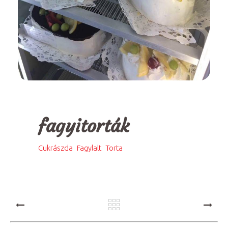
fagyitorták
,
,
Cukrászda
Fagylalt
Torta
PREV
NEXT