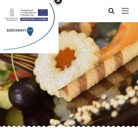
fagyitorták
Home
/
Portfolio items
/
fagyitorták