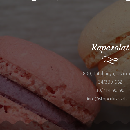
Kapcsolat
2800, Tatabánya, Jázmin 
34/330-662
30/714-90-90
info@stopcukraszda.