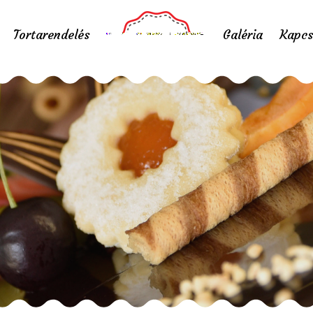
Tortarendelés
Galéria
Kapcs
top Cukrászda belső
Home
/
Portfolio items
/
Stop Cukrászda belső 5