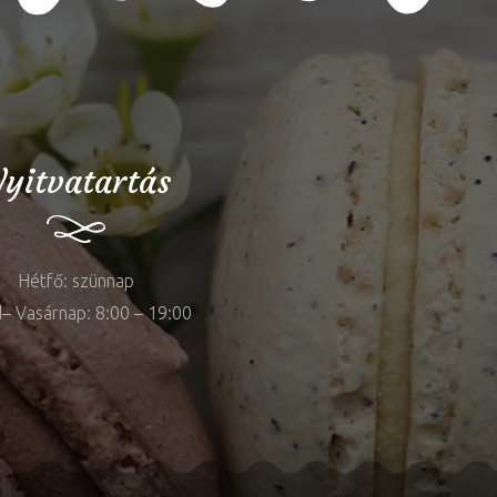
yitvatartás
Hétfő: szünnap
– Vasárnap: 8:00 – 19:00