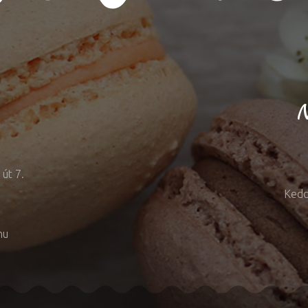
N
út 7.
Kedd
hu