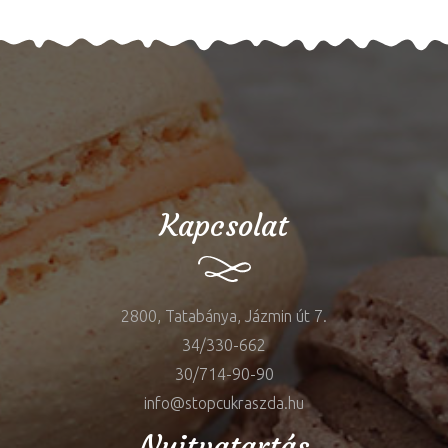
Kapcsolat
2800, Tatabánya, Jázmin út 7.
34/330-662
30/714-90-90
info@stopcukraszda.hu
Nyitvatartás