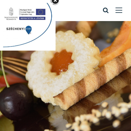
kék esküvői torta
02
Home
/
Portfolio items
/
kék esküvői torta 02