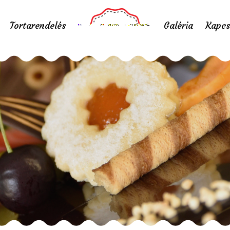
Tortarendelés
Galéria
Kapcs
ariel torta
Home
/
Portfolio items
/
ariel torta