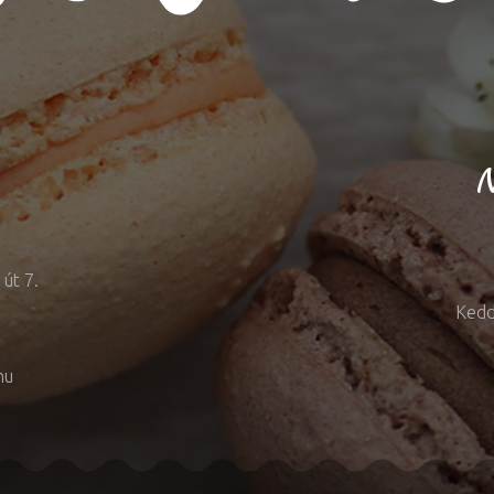
N
út 7.
Kedd
hu