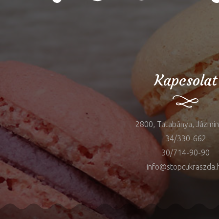
Kapcsolat
2800, Tatabánya, Jázmin 
34/330-662
30/714-90-90
info@stopcukraszda.