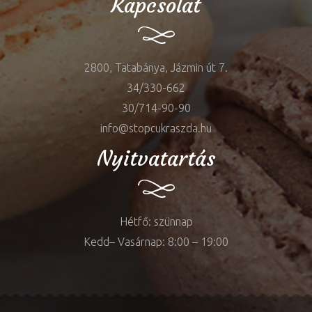
Kapcsolat
2800, Tatabánya, Jázmin út 7.
34/330-662
30/714-90-90
info@stopcukraszda.hu
Nyitvatartás
Hétfő: szünnap
Kedd– Vasárnap: 8:00 – 19:00