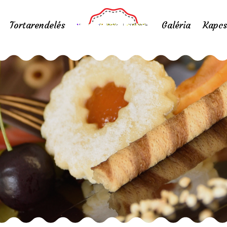
Tortarendelés
Galéria
Kapcs
kehely 1
Home
/
Portfolio items
/
kehely 1